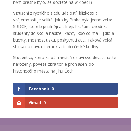
něm přesně bylo, se dočtete na wikipedii).
Vzrušení z rychlého sledu událostí, blízkosti a
vzájemnosti je veliké. Jako by Praha byla jedno velké
SRDCE, které bije silněji a silněji. Pražané chodí za
studenty do škol a nabízejí každý, kdo co má – jídlo a
buchty, možnost tisku, poskytnutí aut…Taková velká
sbírka na návrat demokracie do české kotliny.
Studentka, která za pár měsíců oslaví své devatenácté
narozeny, poveze zítra tohle prohlášení do
historického města na jihu Čech.
Facebook
0
Gmail
0