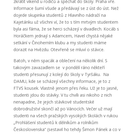
zkrátit víkend u rodičů a spěchat do školy. Praha vře.
Informace šumí všude a předávají se z úst do úst. Než
dojede skupinka studentů z Hlavního nádraží na
Kajetánku už všichni ví, že to s tím mrtvým studentem
byla asi fáma, že se herci scházejí v divadlech. Kocáb s
Horáčkem jednají s Adamcem, Havel chystá nějaké
setkání v Činoherním klubu a my studenti máme
dorazit na Hvězdu. Otevřeně se mluví o stávce.
Batoh, v něm spacák a oblečení na několik dní. S
takovým zavazadlem se v pondělí ráno někteří
studenti přesunují z kolejí do školy v Tyršáku. Na
DAMU, kde se scházejí všechny informace, je to z
FTVS kousek. Vlastně jenom přes řeku. Už je to jasné,
studenti jdou do stávky. V tu chvíli asi nikoho z nich
nenapadne, že jejich stávkové studentské
dobrodružství skončí až po Vánocích. Večer už mají
studenti na všech pražských vysokých školách v rukou
„Prohlášení studentů k dělníkům a rolníkům
Československa“ (sestavil ho tehdy Šimon Pánek a co v