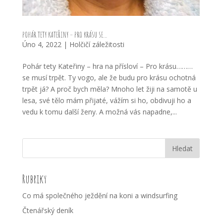
POHÁR TETY KATEŘINY – PRO KRÁSU SE…
Úno 4, 2022
|
Holčičí záležitosti
Pohár tety Kateřiny – hra na přísloví – Pro krásu………
se musí trpět. Ty vogo, ale že budu pro krásu ochotná
trpět já? A proč bych měla? Mnoho let žiji na samotě u
lesa, své tělo mám přijaté, vážím si ho, obdivuji ho a
vedu k tomu další ženy. A možná vás napadne,...
Rubriky
Co má společného ježdění na koni a windsurfing
Čtenářský deník