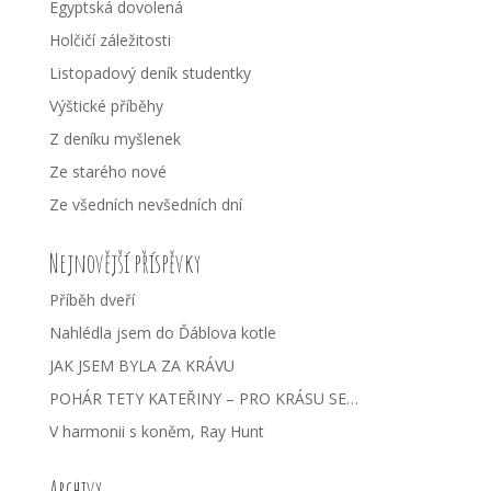
Egyptská dovolená
Holčičí záležitosti
Listopadový deník studentky
Výštické příběhy
Z deníku myšlenek
Ze starého nové
Ze všedních nevšedních dní
Nejnovější příspěvky
Příběh dveří
Nahlédla jsem do Ďáblova kotle
JAK JSEM BYLA ZA KRÁVU
POHÁR TETY KATEŘINY – PRO KRÁSU SE…
V harmonii s koněm, Ray Hunt
Archivy