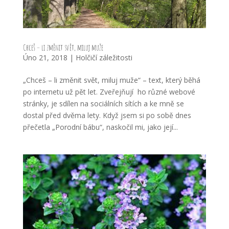
Chceš – li změnit svět, miluj muže
Úno 21, 2018
|
Holčičí záležitosti
„Chceš – li změnit svět, miluj muže“ – text, který běhá
po internetu už pět let. Zveřejňují ho různé webové
stránky, je sdílen na sociálních sítích a ke mně se
dostal před dvěma lety. Když jsem si po sobě dnes
přečetla „Porodní bábu“, naskočil mi, jako její...