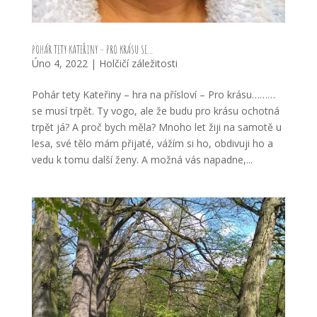
POHÁR TETY KATEŘINY – PRO KRÁSU SE…
Úno 4, 2022
|
Holčičí záležitosti
Pohár tety Kateřiny – hra na přísloví – Pro krásu………
se musí trpět. Ty vogo, ale že budu pro krásu ochotná
trpět já? A proč bych měla? Mnoho let žiji na samotě u
lesa, své tělo mám přijaté, vážím si ho, obdivuji ho a
vedu k tomu další ženy. A možná vás napadne,...