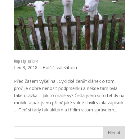
Moje báječné kozy
Led 3, 2018
|
Holčičí záležitosti
Před časem vyšel na „Cyklické ženě“ článek o tom,
proč je dobré nenosit podprsenku a někde tam byla
také otázka – Jak to máte vy? Četla jsem si to tehdy na
mobilu a pak jsem při nějaké volné chvíli vzala zápisník
… Teď si tady tak uklízím a třídím v tom správném...