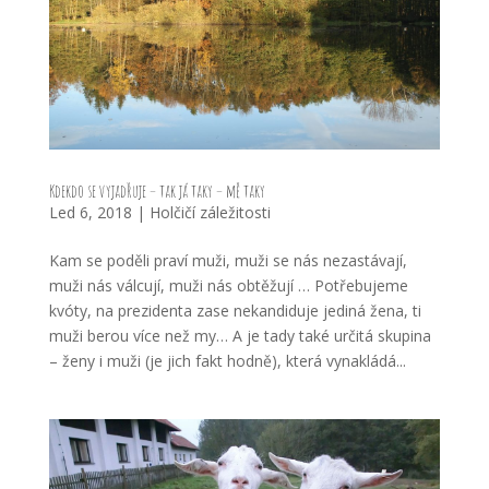
Kdekdo se vyjadřuje – tak já taky – mě taky
Led 6, 2018
|
Holčičí záležitosti
Kam se poděli praví muži, muži se nás nezastávají,
muži nás válcují, muži nás obtěžují … Potřebujeme
kvóty, na prezidenta zase nekandiduje jediná žena, ti
muži berou více než my… A je tady také určitá skupina
– ženy i muži (je jich fakt hodně), která vynakládá...