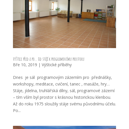
Výštice před a po… Od stájí k programovému prostoru
Bře 10, 2019
|
Výštické příběhy
Dnes je sál programovým zázemím pro přednášky,
workshopy, meditace, cvičení, tanec , masáže, hry…
Stáje, jídelna, truhlářská dílny, sál, programové zázemí
– tím vším byl prostor s krásnou historickou klenbou.
Až do roku 1975 sloužily stáje svému původnímu účelu.
Po...