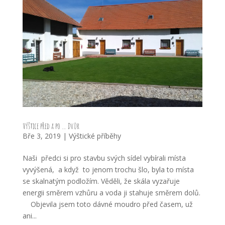
Výštice před a po … Dvůr
Bře 3, 2019
|
Výštické příběhy
Naši předci si pro stavbu svých sídel vybírali místa
vyvýšená, a když to jenom trochu šlo, byla to místa
se skalnatým podložím. Věděli, že skála vyzařuje
energii směrem vzhůru a voda ji stahuje směrem dolů.
Objevila jsem toto dávné moudro před časem, už
ani...