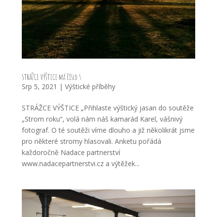
STRÁŽCE VÝŠTICE má číslo 5
Srp 5, 2021
|
Výštické příběhy
STRÁŽCE VÝŠTICE „Přihlaste výštický jasan do soutěže
„Strom roku“, volá nám náš kamarád Karel, vášnivý
fotograf. O té soutěži víme dlouho a již několikrát jsme
pro některé stromy hlasovali. Anketu pořádá
každoročně Nadace partnerství
www.nadacepartnerstvi.cz a výtěžek...