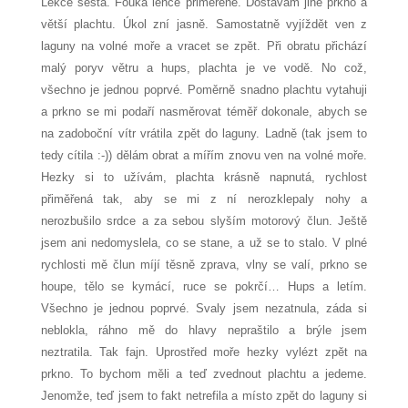
Lekce šestá.
Fouká lehce přiměřeně. Dostávám jiné prkno a
větší plachtu. Úkol zní jasně. Samostatně vyjíždět ven z
laguny na volné moře a vracet se zpět. Při obratu přichází
malý poryv větru a hups, plachta je ve vodě. No což,
všechno je jednou poprvé. Poměrně snadno plachtu vytahuji
a prkno se mi podaří nasměrovat téměř dokonale, abych se
na zadoboční vítr vrátila zpět do laguny. Ladně (tak jsem to
tedy cítila :-)) dělám obrat a mířím znovu ven na volné moře.
Hezky si to užívám, plachta krásně napnutá, rychlost
přiměřená tak, aby se mi z ní nerozklepaly nohy a
nerozbušilo srdce a za sebou slyším motorový člun. Ještě
jsem ani nedomyslela, co se stane, a už se to stalo. V plné
rychlosti mě člun míjí těsně zprava, vlny se valí, prkno se
houpe, tělo se kymácí, ruce se pokrčí… Hups a letím.
Všechno je jednou poprvé. Svaly jsem nezatnula, záda si
neblokla, ráhno mě do hlavy nepraštilo a brýle jsem
neztratila. Tak fajn. Uprostřed moře hezky vylézt zpět na
prkno. To bychom měli a teď zvednout plachtu a jedeme.
Jenomže, teď jsem to fakt netrefila a místo zpět do laguny si