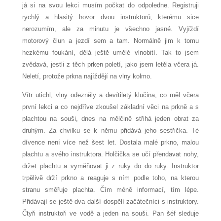
já si na svou lekci musím počkat do odpoledne. Registruji
rychlý a hlasitý hovor dvou instruktorů, kterému sice
nerozumím, ale za minutu je všechno jasné. Vyjíždí
motorový člun a jezdí sem a tam. Normálně jim k tomu
hezkému foukání, dělá ještě umělé vlnobití. Tak to jsem
zvědavá, jestli z těch prken poletí, jako jsem letěla včera já.
Neletí, protože prkna najíždějí na vlny kolmo.
Vítr utichl, vlny odezněly a devítiletý klučina, co měl včera
první lekci a co nejdříve zkoušel základní věci na prkně a s
plachtou na souši, dnes na mělčině střihá jeden obrat za
druhým. Za chvilku se k němu přidává jeho sestřička. Té
dívence není více než šest let. Dostala malé prkno, malou
plachtu a svého instruktora. Holčička se učí přendavat nohy,
držet plachtu a vyměňovat ji z ruky do do ruky. Instruktor
trpělivě drží prkno a reaguje s ním podle toho, na kterou
stranu směřuje plachta. Čím méně informací, tím lépe.
Přidávají se ještě dva další dospělí začátečníci s instruktory.
Čtyři instruktoři ve vodě a jeden na souši. Pan šéf sleduje