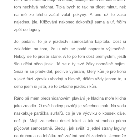
tom nechává máchat. Tipla bych to tak na třicet minut, než
na mě ze břehu začal volat pokyny. A ono už to zase
najednou jde. Křižování nakonec dokončuji sama a uf, frčím
zpět do laguny.
Jo, padání. To je v jezdectví samostatná kapitola. Dost si
zakládám na tom, že u nás se padá naprosto výjimečně.
Někdy se to prostě stane. A to po tom dost přemýšlím, jestli
šlo udělat něco jinak. Já se o ty své žáky normálně bojím.
Snažím se předvídat, pečlivě vybírám, který kůň je pro koho
v jaké fázi výcviku vhodný a hlavně, dělám vždy jenom to, u
čeho jsem si jistá, že to zvládne jezdec i kůň.
Ráno při mém předsnídaňovém plavání je hladina moře klidná
jako zrcadlo. O dvě hodiny později je všechno jinak. Na vodu
naskakuje partička surfařů, co je ve výcviku o kousek dále,
než já. Mají za sebou deset lekcí a tak si mohou prkna
půjčovat samostatně. Sleduji, jak sviští z jedné strany laguny
na druhou a na lehátku mě začíná svrbět zadeček. Jenomže