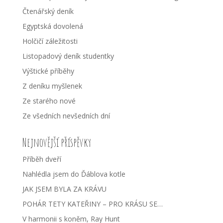
Čtenářský deník
Egyptská dovolená
Holčičí záležitosti
Listopadový deník studentky
Výštické příběhy
Z deníku myšlenek
Ze starého nové
Ze všedních nevšedních dní
Nejnovější příspěvky
Příběh dveří
Nahlédla jsem do Ďáblova kotle
JAK JSEM BYLA ZA KRÁVU
POHÁR TETY KATEŘINY – PRO KRÁSU SE…
V harmonii s koněm, Ray Hunt