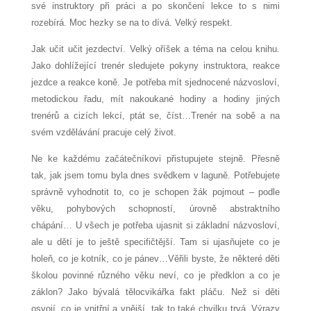
své instruktory při práci a po skončení lekce to s nimi
rozebírá. Moc hezky se na to dívá. Velký respekt.
Jak učit učit jezdectví. Velký oříšek a téma na celou knihu.
Jako dohlížející trenér sledujete pokyny instruktora, reakce
jezdce a reakce koně. Je potřeba mít sjednocené názvosloví,
metodickou řadu, mít nakoukané hodiny a hodiny jiných
trenérů a cizích lekcí, ptát se, číst…Trenér na sobě a na
svém vzdělávání pracuje celý život.
Ne ke každému začátečníkovi přistupujete stejně. Přesně
tak, jak jsem tomu byla dnes svědkem v laguně. Potřebujete
správně vyhodnotit to, co je schopen žák pojmout – podle
věku, pohybových schopností, úrovně abstraktního
chápání… U všech je potřeba ujasnit si základní názvosloví,
ale u dětí je to ještě specifičtější. Tam si ujasňujete co je
holeň, co je kotník, co je pánev…Věřili byste, že některé děti
školou povinné různého věku neví, co je předklon a co je
záklon? Jako bývalá tělocvikářka fakt pláču. Než si děti
osvojí, co je vnitřní a vnější, tak to také chvilku trvá. Výrazy