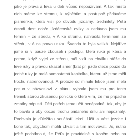
jako je pravá a levá u dětí vůbec nepoužívám. A tak místo
nich máme ke stromu, k výběhům a postupně přidáváme
písmenka, která visí po obvodu jízdárny. Sedmiletý Péťa
drandí dost dobře jízdárenské cviky a nedávno jsem mu
termín – ze středu, v A ke stromu, nahradila termínem ze
středu, v A na pravou ruku. Švanda to byla veliká. Nejdříve
jsme si v pauze zkoušeli i poslepu, která ruka je která a
potom, když vyjel ze středu, měl vzít na chvilku otěže do
levé ruky a pravou ukázat směr (brát při jízdě otěže pouze do
jedné ruky je malá samostatná kapitolka, kterou už jsme měli
trochu natrénovanou). A protože od minulé lekce jsem měla
posun v názvosloví v plánu, vybrala jsem mu pro tento
trénink starou zkušenou poničku o které vím, že mu případné
zmatky odpustí. Děti potřebujeme učit nenápadně, tak, aby je
to bavilo a aby občas trochu přidaného drilu ani nepoznaly.
Pochvala je důležitou součástí lekcí. Učit a vést jezdce i
koně tak, abychom mohli chválit a tím motivovat. Jo, nutno
ještě podotknout, že Péťa je pravidelně s koněm nebo na