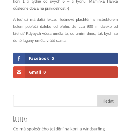
koni 1 x týdně od svých 6 – ti týdnů. Maminka Hanka
důsledně dbala na pravidelnost:-)
A teď už má další lekce. Hodinové plachtění s instruktorem
kolem pobřeží daleko od břehu. Je cca 900 m daleko od
břehu? Kdybych včera uměla to, co umím dnes, tak bych se
do té laguny uměla vrátit sama.
Facebook
0
Gmail
0
Rubriky
Co má společného ježdění na koni a windsurfing